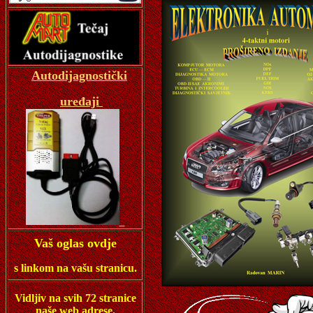
Autodijagnostički
uređaji
Vaš oglas ovdje
s linkom na vašu stranicu.
Vidljiv na svih 72 stranice
naše web adrese.