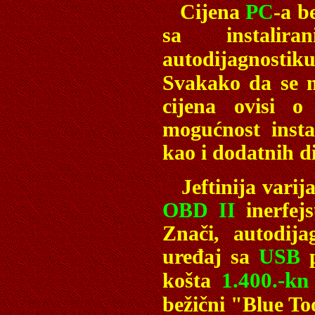
Cijena
PC
-a b
sa instali
autodijagnosti
Svakako da se m
cijena ovisi o
mogućnost insta
kao i dodatnih d
Jeftinija varij
OBD II
inerfejs
Znači, autodija
uređaj sa
USB
p
1.400.-k
košta
bežični "Blue To