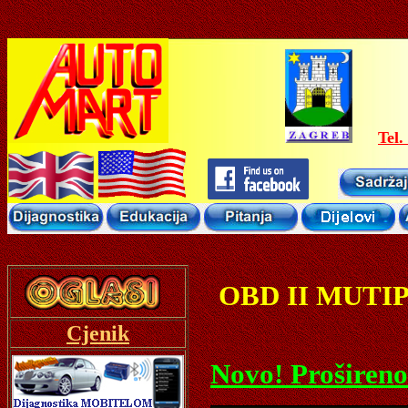
Tel.
OBD II MUT
Cjenik
Novo! Prošireno