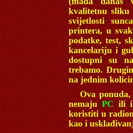
(mada danas v
kvalitetnu sliku
svijetlosti sun
printera, u sva
podatke, test, s
kancelariju i g
dostupni su n
trebamo. Drugim
na jednim kolici
Ova ponuda, sv
nemaju
PC
ili 
koristiti u radio
kao i usklađivan