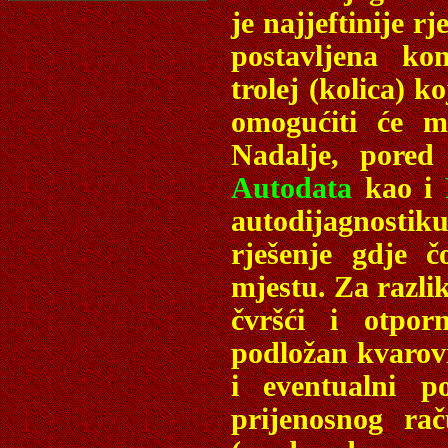
je najjeftinije 
postavljena ko
trolej (kolica) 
omogućiti će m
Nadalje, pored
Autodata
kao i
autodijagnostik
rješenje gdje 
mjestu. Za razli
čvršći i otpor
podložan kvarovi
i eventualni p
prijenosnog ra