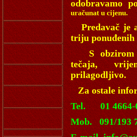
odobravamo po
uračunat u cijenu.
Predavač je au
triju ponuđenih 
S obzirom na 
tečaja, vrij
prilagodljivo.
Za ostale infor
Tel. 01 4664-
Mob. 091/193 7