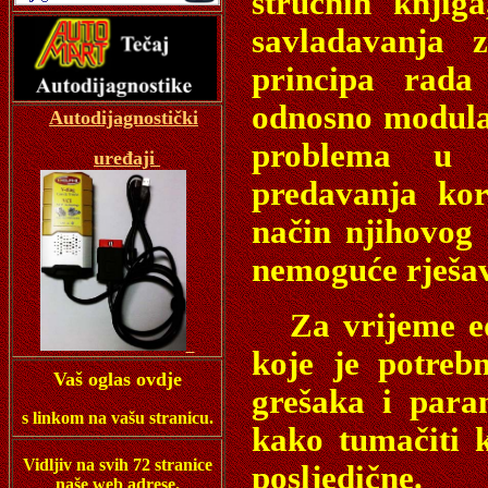
stručnih knjig
savladavanja z
principa rada
odnosno modula,
Autodijagnostički
problema u k
uređaji
predavanja kor
način njihovog 
nemoguće rješav
Za vrijeme edu
koje je potreb
Vaš oglas ovdje
grešaka i para
s linkom na vašu stranicu.
kako tumačiti 
Vidljiv na svih 72 stranice
posljedične.
naše web adrese.