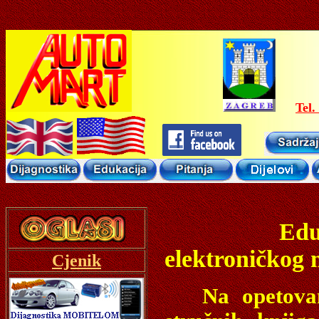
Tel.
Edukacija 
elektroničkog
Cjenik
Na opetovane z