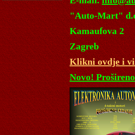
E-mail.
info@au
"Auto-Mart" d.o
Kamaufova 2
Zagreb
Klikni ovdje i v
Novo! Prošireno