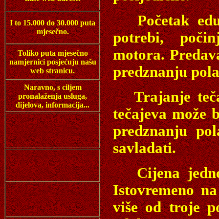
Početak edukac
I to 15.000 do 30.000 puta
mjesečno.
potrebi, poči
motora. Predava
Toliko puta mjesečno
namjernici posjećuju našu
predznanju pola
web stranicu.
Naravno, s ciljem
Trajanje tečaj
pronalaženja usluga,
dijelova, informacija...
tečajeva može bi
predznanju pol
savladati.
Cijena jednog 
Istovremeno na
više od troje p